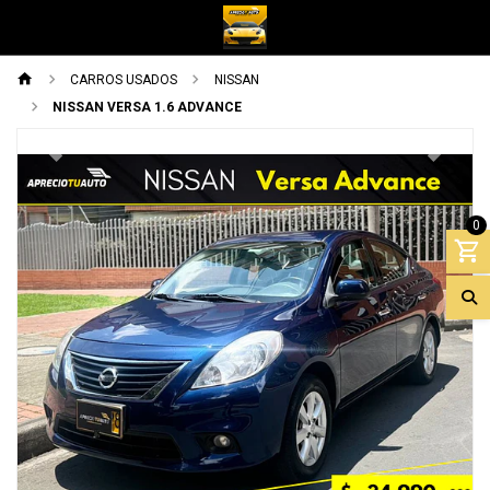
CARROS USADOS
NISSAN
NISSAN VERSA 1.6 ADVANCE
Previous
Next
0