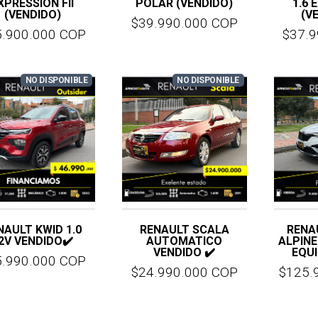
XPRESSION FII
POLAR (VENDIDO)
1.6 
(VENDIDO)
(V
$39.990.000 COP
5.900.000 COP
$37.
NO DISPONIBLE
NO DISPONIBLE
NAULT KWID 1.0
RENAULT SCALA
RENA
2V VENDIDO✔️
AUTOMATICO
ALPINE
VENDIDO ✔️
EQUI
5.990.000 COP
$24.990.000 COP
$125.