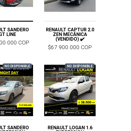
ULT SANDERO
RENAULT CAPTUR 2.0
GT LINE
ZEN MECÁNICA
(VENDIDO) ✔️
900.000 COP
$67.900.000 COP
NO DISPONIBLE
NO DISPONIBLE
ULT SANDERO
RENAULT LOGAN 1.6