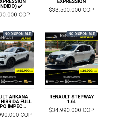
EXPRESSION
EXPRESSION
ENDIDO) ✔️
$38.500.000 COP
990.000 COP
NO DISPONIBLE
NO DISPONIBLE
ULT ARKANA
RENAULT STEPWAY
 HIBRIDA FULL
1.6L
PO IMPEC...
$34.990.000 COP
990.000 COP