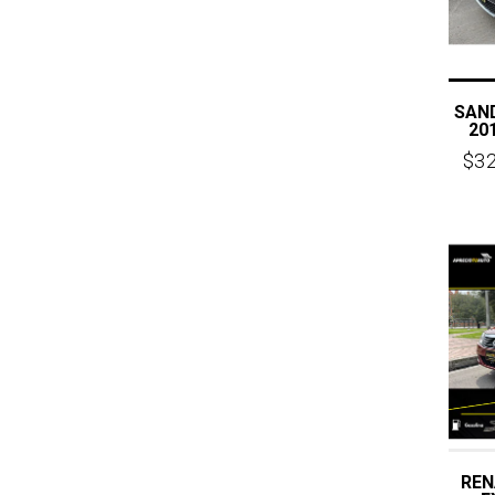
SAN
20
$3
REN