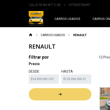
CALLE 52 BIS # 71C 08,
|
+573002784497
CARROS USADOS
CARROS ÚN
CARROS USADOS
RENAULT
RENAULT
Filtrar por
12 Pro
Precio
DESDE
HASTA