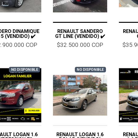
DERO DINAMIQUE
RENAULT SANDERO
RENA
15 (VENDIDO) ✔️
GT LINE (VENDIDO) ✔️
2.900.000 COP
$32.500.000 COP
$35.
NO DISPONIBLE
NO DISPONIBLE
AULT LOGAN 1.6
RENAULT LOGAN 1.6
RENA