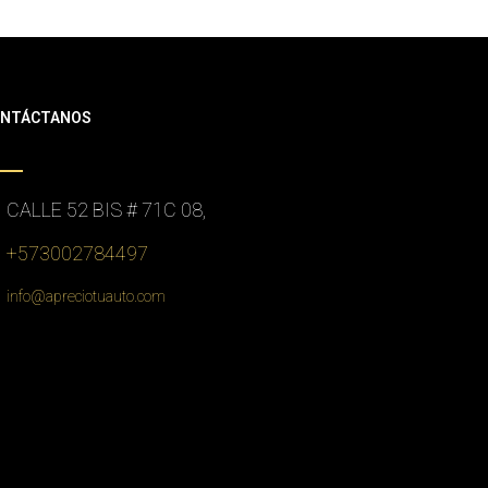
NTÁCTANOS
CALLE 52 BIS # 71C 08,
+573002784497
info@apreciotuauto.com