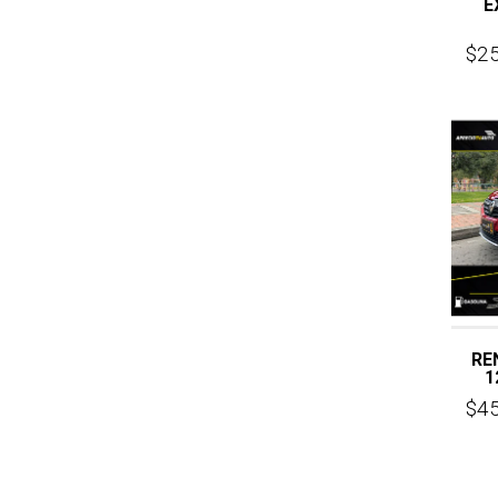
E
$2
RE
1
$4