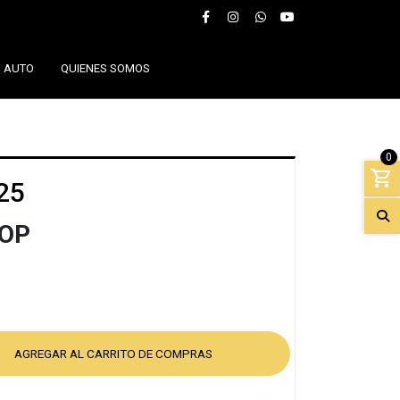
U AUTO
QUIENES SOMOS
0
.25
COP