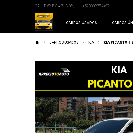
CALLE 52 BIS # 71C 08,
|
+573002784497
CARROS USADOS
CARROS ÚN
CARROS USADOS
KIA
KIA PICANTO 1.
Previous