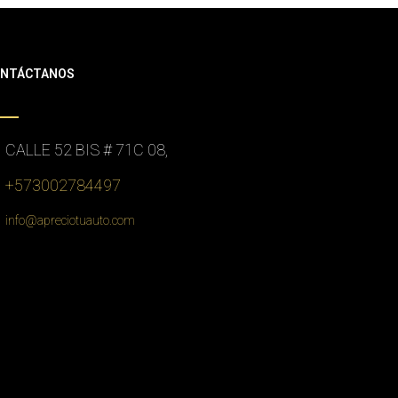
NTÁCTANOS
CALLE 52 BIS # 71C 08,
+573002784497
info@apreciotuauto.com